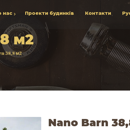
о нас
Проекти будинків
Контакти
Ру
,8 м2
rn 38,8 м2
Nano Barn 38,