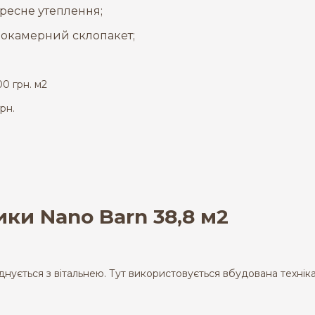
хресне утеплення;
вокамерний склопакет;
0 грн. м2
грн.
ки Nano Barn 38,8 м2
нується з вітальнею. Тут використовується вбудована техніка