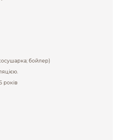
икосушарка; бойлер)
ляцією.
5 років