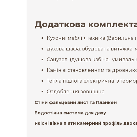
Додаткова комплектац
Кухонні меблі + техніка (Варильна 
духова шафа; вбудована витяжка;
Санузел: (душова кабіна; умивальн
Камін зі становленням та дровнико
Тепла підлога електрична з термор
Оздоблення зовнішнє
Стіни фальцевий лист та Планкен
Водостічна система для даху
Якісні вікна п’яти камерний профіль дво