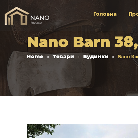
Головна
Пр
Nano Barn 38
Home
Товари
Будинки
Nano Ba