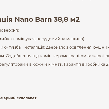
ія Nano Barn 38,8 м2
поверхня;
 мийка + змішувач; посудомийна машина)
ик+ тумба; інсталяція; дзеркало з освітлення; рушн
м. Оздоблення під камін: керамогранітом та жароізо
егуляторами в кожній кімнаті. Гарантія виробника 2
камерний склопакет