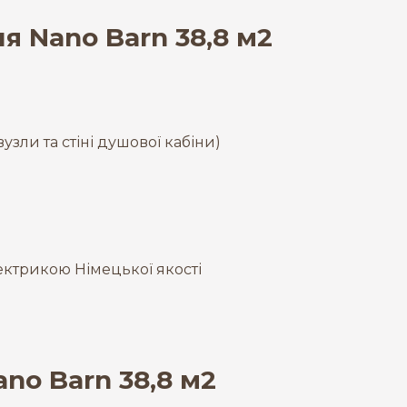
я Nano Barn 38,8 м2
узли та стіні душової кабіни)
ктрикою Німецької якості
no Barn 38,8 м2