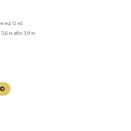
я від 12 м2
,6 м або 3,9 м