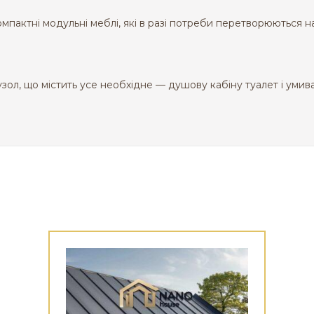
мпактні модульні меблі, які в разі потреби перетворюються на
ол, що містить усе необхідне — душову кабіну туалет і уми