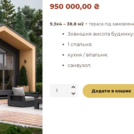
950 000,00
₴
9,5х4 – 38,8 м2
+ тераса під замовленн
Зовнішня висота будинку: 3
1 спальня;
кухня / вітальня;
санвузол;
Nano
Додати в кошик
Barn
38,8
м2
кількість