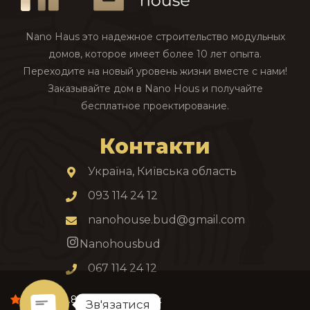
Nano Haus это надежное строительство модульных
домов, которое имеет более 10 лет опыта.
Переходите на новый уровень жизни вместе с нами!
Заказывайте дом в Nano Hous и получайте
бесплатное проектирование.
Контакти
Україна, Київська область
093 114 24 12
nanohouse.bud@gmail.com
Nanohousbud
067 114 24 12
4.8 / 5 - 1750 оценок
Зв'язатися