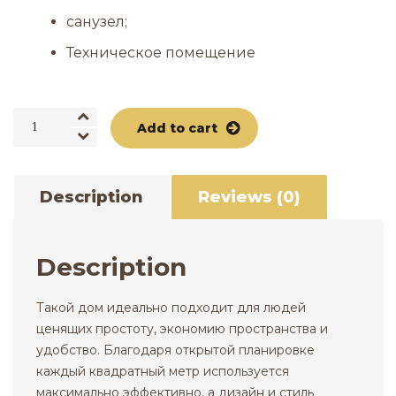
санузел;
Техническое помещение
Country
Add to cart
house
96
м2
Description
Reviews (0)
quantity
Description
Такой дом идеально подходит для людей
ценящих простоту, экономию пространства и
удобство. Благодаря открытой планировке
каждый квадратный метр используется
максимально эффективно, а дизайн и стиль